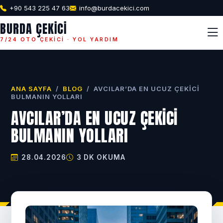
+90 543 225 47 63
info@burdacekici.com
BURDA ÇEKICI
7/24 OTO ÇEKICI · YOL YARDIM
ANA SAYFA
/
BLOG
/
AVCILAR’DA EN UCUZ ÇEKICI
BULMANIN YOLLARI
AVCILAR’DA EN UCUZ ÇEKICI
BULMANIN YOLLARI
28.04.2026
3 DK OKUMA