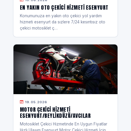
EN YAKIN OTO ÇEKICI HIZMETI ESENYURT
Konumunuza en yakın oto çekici yol yardım
hizmeti esenyurt da sızlere 7/24 kesıntısız oto
çekici motosiklet ç…
19.05.2026
MOTOR ÇEKICI HIZMETI
ESENYURT/BEYLIKDÜZÜ/AVCILAR
Motosiklet Çekici Hizmetinde En Uygun Fiyatlar
Hızlı Ulaşım Esenyurt Motor Çekici Hizmeti İçin