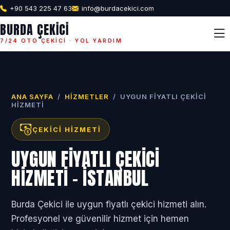
+90 543 225 47 63
info@burdacekici.com
BURDA ÇEKICI
7/24 OTO ÇEKICI · YOL YARDIM
ANA SAYFA
/
HIZMETLER
/
UYGUN FIYATLI ÇEKICI
HIZMETI
ÇEKICI HIZMETI
UYGUN FIYATLI ÇEKICI
HIZMETI - İSTANBUL
Burda Çekici ile uygun fiyatlı çekici hizmeti alın.
Profesyonel ve güvenilir hizmet için hemen