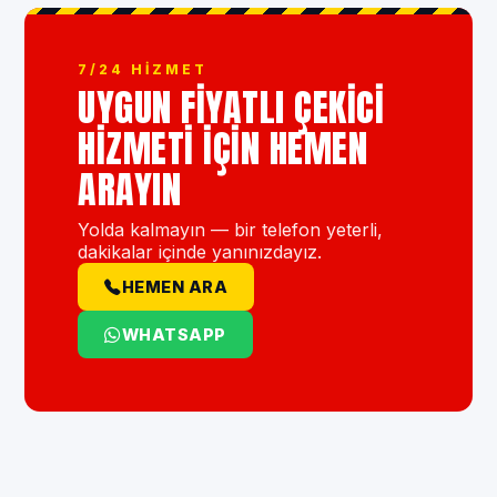
7/24 HIZMET
UYGUN FIYATLI ÇEKICI
HIZMETI IÇIN HEMEN
ARAYIN
Yolda kalmayın — bir telefon yeterli,
dakikalar içinde yanınızdayız.
HEMEN ARA
WHATSAPP