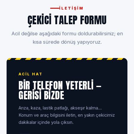
İLETIŞIM
ÇEKICI TALEP FORMU
Acil değilse aşağıdaki formu doldurabilirsiniz; en
kısa sürede dönüş yapıyoruz.
ACIL HAT
BIR TELEFON YETERLI —
GERISI BIZDE
Ar­ıza, kaza, lastik patlağı, akse­şır kalma…
Konum ve araç bilgisini iletin, en yakın çekicimiz
dakikalar içinde yola çıksın.