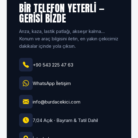
BIR TELEFON YETERLI —
GERISI BIZDE
Ar­ıza, kaza, lastik patlağı, akse­şır kalma…
Konum ve araç bilgisini iletin, en yakın çekicimiz
dakikalar içinde yola çıksın.
+90 543 225 47 63
WhatsApp İletişim
info@burdacekici.com
7/24 Açık · Bayram & Tatil Dahil