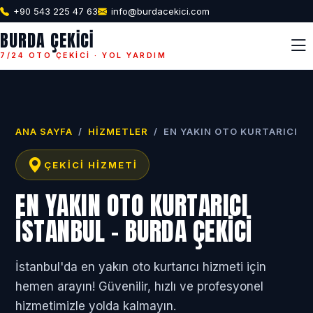
+90 543 225 47 63
info@burdacekici.com
BURDA ÇEKICI
7/24 OTO ÇEKICI · YOL YARDIM
ANA SAYFA
/
HIZMETLER
/
EN YAKIN OTO KURTARICI
ÇEKICI HIZMETI
EN YAKIN OTO KURTARICI
İSTANBUL - BURDA ÇEKICI
İstanbul'da en yakın oto kurtarıcı hizmeti için
hemen arayın! Güvenilir, hızlı ve profesyonel
hizmetimizle yolda kalmayın.