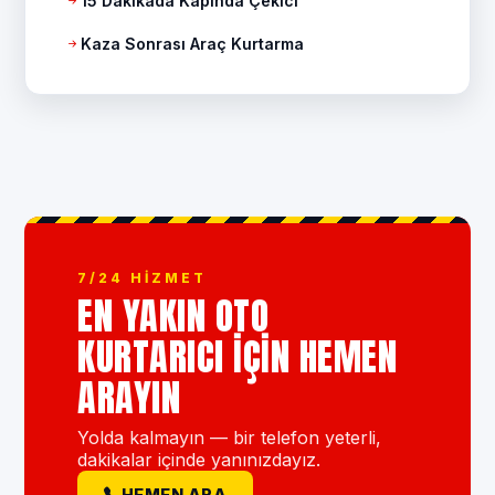
15 Dakikada Kapında Çekici
Kaza Sonrası Araç Kurtarma
7/24 HIZMET
EN YAKIN OTO
KURTARICI IÇIN HEMEN
ARAYIN
Yolda kalmayın — bir telefon yeterli,
dakikalar içinde yanınızdayız.
HEMEN ARA