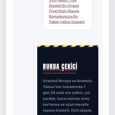
Oto Çekici 7/24
Hizmet En Uygun
Fiyat Hızlı Ulaşım
Konumunuza En
Yakın çekici hizmeti
BURDA ÇEKICI
7/24 OTO ÇEKICI
İstanbul Avrupa ve Anadolu
Yakası'nın tamamında 7
gün 24 saat oto çekici, yol
yardım, kaza sonrası araç
kurtarma ve uzun mesafe
taşıma hizmeti. Hızlı ulaşım,