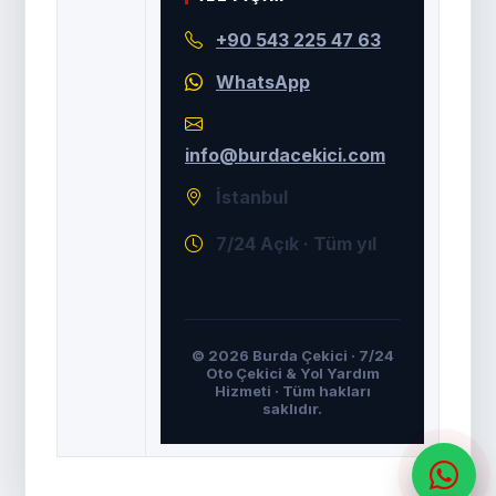
+90 543 225 47 63
WhatsApp
info@burdacekici.com
İstanbul
7/24 Açık · Tüm yıl
© 2026 Burda Çekici · 7/24
Oto Çekici & Yol Yardım
Hizmeti · Tüm hakları
saklıdır.