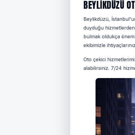
BEYLIKDÜZÜ OT
Beylikdüzü, İstanbul'un
duyduğu hizmetlerden bi
bulmak oldukça önemli
ekibimizle ihtiyaçlarını
Oto çekici hizmetlerim
alabilirsiniz. 7/24 hizm