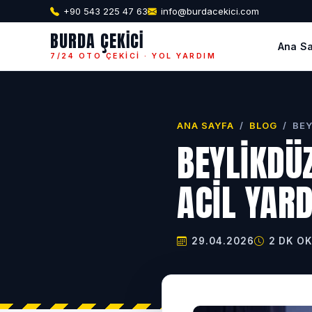
+90 543 225 47 63
info@burdacekici.com
BURDA ÇEKICI
Ana S
7/24 OTO ÇEKICI · YOL YARDIM
ANA SAYFA
/
BLOG
/
BEY
BEYLIKDÜZ
ACIL YAR
29.04.2026
2 DK O