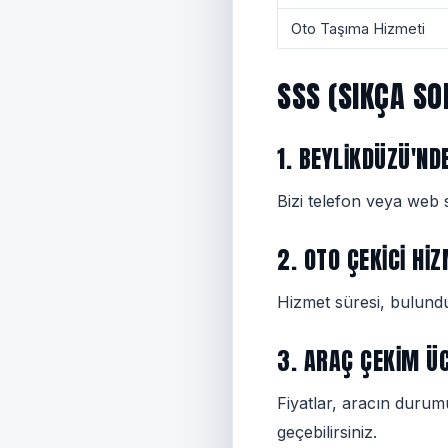
Oto Taşıma Hizmeti
SSS (SIKÇA S
1. BEYLIKDÜZÜ'ND
Bizi telefon veya web s
2. OTO ÇEKICI HI
Hizmet süresi, bulundu
3. ARAÇ ÇEKIM ÜC
Fiyatlar, aracın durumu
geçebilirsiniz.