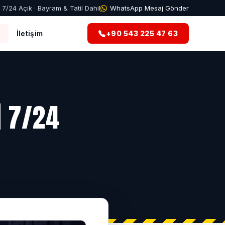
7/24 Açık · Bayram & Tatil Dahil
WhatsApp Mesaj Gönder
g
İletişim
+90 543 225 47 63
| 7/24