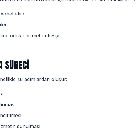
yonel ekip.
ler.
ne odaklı hizmet anlayışı.
 SÜRECI
nellikle şu adımlardan oluşur:
i.
lınması.
dirilmesi.
hizmetin sunulması.