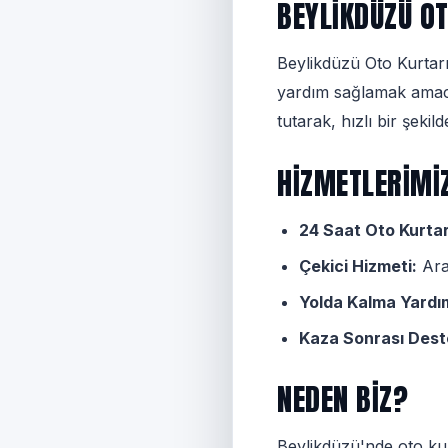
BEYLIKDÜZÜ O
Beylikdüzü Oto Kurtar
yardım sağlamak amacıy
tutarak, hızlı bir şeki
HIZMETLERIMI
24 Saat Oto Kurta
Çekici Hizmeti:
Araç
Yolda Kalma Yardım
Kaza Sonrası Dest
NEDEN BIZ?
Beylikdüzü'nde oto kur