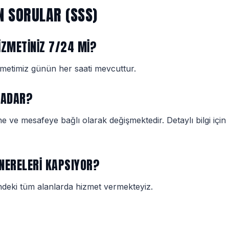
N SORULAR (SSS)
ZMETINIZ 7/24 MI?
zmetimiz günün her saati mevcuttur.
KADAR?
ne ve mesafeye bağlı olarak değişmektedir. Detaylı bilgi için b
 NERELERI KAPSIYOR?
ndeki tüm alanlarda hizmet vermekteyiz.