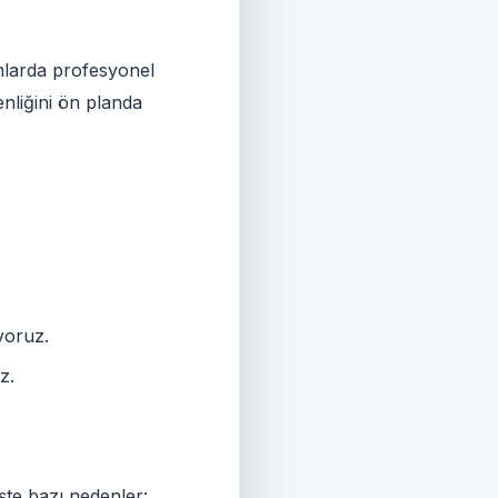
mlarda profesyonel
nliğini ön planda
yoruz.
z.
şte bazı nedenler: