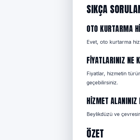
SIKÇA SORULA
OTO KURTARMA HI
Evet, oto kurtarma hi
FIYATLARINIZ NE 
Fiyatlar, hizmetin türü
geçebilirsiniz.
HIZMET ALANINIZ
Beylikdüzü ve çevresi
ÖZET