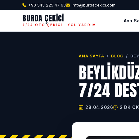
+90 543 225 47 63
info@burdacekici.com
BURDA ÇEKICI
Ana S
7/24 OTO ÇEKICI · YOL YARDIM
ANA SAYFA
/
BLOG
/
BEY
BEYLIKDÜ
7/24 DES
28.04.2026
2 DK O