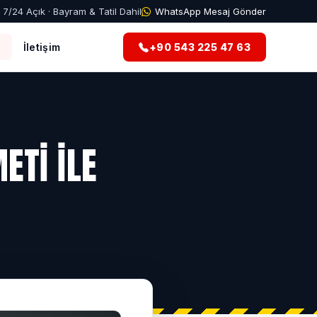
7/24 Açık · Bayram & Tatil Dahil
WhatsApp Mesaj Gönder
g
İletişim
+90 543 225 47 63
ETI ILE