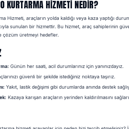
TO KURTARMA HIZMETI NEDIR?
ma Hizmeti, araçların yolda kaldığı veya kaza yaptığı duru
la sunulan bir hizmettir. Bu hizmet, araç sahiplerinin güve
lde çözüm üretmeyi hedefler.
Z
rma:
Günün her saati, acil durumlarınız için yanınızdayız.
larınızı güvenli bir şekilde istediğiniz noktaya taşırız.
ı:
Yakıt, lastik değişimi gibi durumlarda anında destek sağlı
ek:
Kazaya karışan araçların yerinden kaldırılmasını sağları
tarma hizmeti arayanlar için neden bizi tercih etmelisiniz? İ