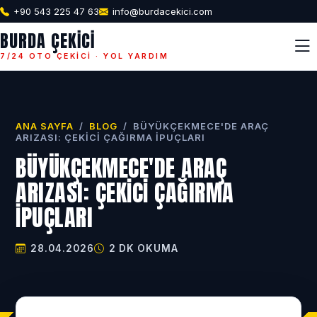
+90 543 225 47 63
info@burdacekici.com
BURDA ÇEKICI
7/24 OTO ÇEKICI · YOL YARDIM
ANA SAYFA
/
BLOG
/
BÜYÜKÇEKMECE'DE ARAÇ
ARIZASI: ÇEKICI ÇAĞIRMA İPUÇLARI
BÜYÜKÇEKMECE'DE ARAÇ
ARIZASI: ÇEKICI ÇAĞIRMA
İPUÇLARI
28.04.2026
2 DK OKUMA