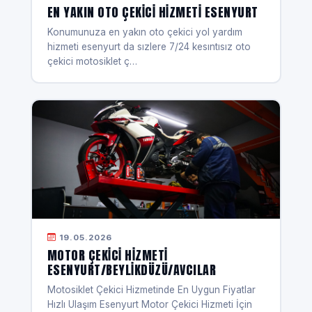
EN YAKIN OTO ÇEKICI HIZMETI ESENYURT
Konumunuza en yakın oto çekici yol yardım
hizmeti esenyurt da sızlere 7/24 kesıntısız oto
çekici motosiklet ç…
19.05.2026
MOTOR ÇEKICI HIZMETI
ESENYURT/BEYLIKDÜZÜ/AVCILAR
Motosiklet Çekici Hizmetinde En Uygun Fiyatlar
Hızlı Ulaşım Esenyurt Motor Çekici Hizmeti İçin