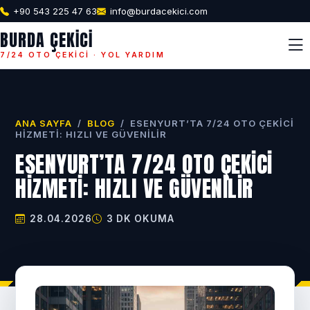
+90 543 225 47 63
info@burdacekici.com
BURDA ÇEKICI
7/24 OTO ÇEKICI · YOL YARDIM
ANA SAYFA
/
BLOG
/
ESENYURT’TA 7/24 OTO ÇEKICI
HIZMETI: HIZLI VE GÜVENILIR
ESENYURT’TA 7/24 OTO ÇEKICI
HIZMETI: HIZLI VE GÜVENILIR
28.04.2026
3 DK OKUMA