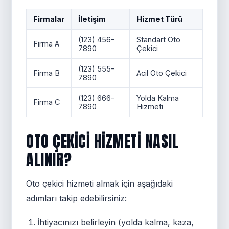
Firmalar
İletişim
Hizmet Türü
(123) 456-
Standart Oto
Firma A
7890
Çekici
(123) 555-
Firma B
Acil Oto Çekici
7890
(123) 666-
Yolda Kalma
Firma C
7890
Hizmeti
OTO ÇEKICI HIZMETI NASIL
ALINIR?
Oto çekici hizmeti almak için aşağıdaki
adımları takip edebilirsiniz:
İhtiyacınızı belirleyin (yolda kalma, kaza,