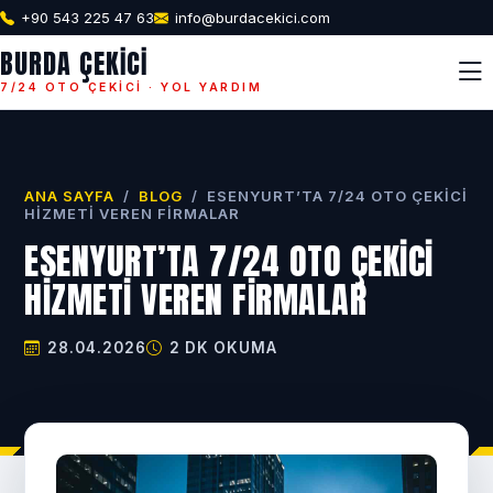
+90 543 225 47 63
info@burdacekici.com
BURDA ÇEKICI
7/24 OTO ÇEKICI · YOL YARDIM
ANA SAYFA
/
BLOG
/
ESENYURT’TA 7/24 OTO ÇEKICI
HIZMETI VEREN FIRMALAR
ESENYURT’TA 7/24 OTO ÇEKICI
HIZMETI VEREN FIRMALAR
28.04.2026
2 DK OKUMA