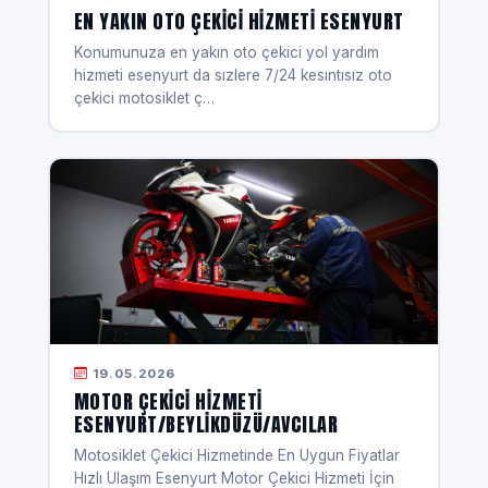
EN YAKIN OTO ÇEKICI HIZMETI ESENYURT
Konumunuza en yakın oto çekici yol yardım
hizmeti esenyurt da sızlere 7/24 kesıntısız oto
çekici motosiklet ç…
19.05.2026
MOTOR ÇEKICI HIZMETI
ESENYURT/BEYLIKDÜZÜ/AVCILAR
Motosiklet Çekici Hizmetinde En Uygun Fiyatlar
Hızlı Ulaşım Esenyurt Motor Çekici Hizmeti İçin