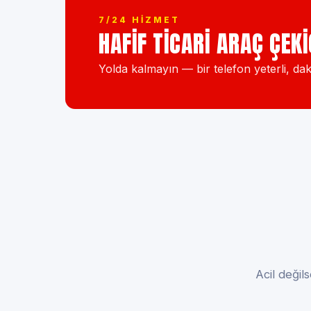
7/24 HIZMET
HAFIF TICARI ARAÇ ÇEK
Yolda kalmayın — bir telefon yeterli, dak
Acil değil