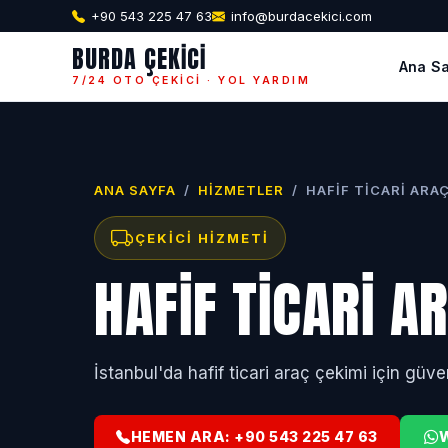
+90 543 225 47 63
info@burdacekici.com
BURDA ÇEKICI
Ana S
7/24 OTO ÇEKICI · YOL YARDIM
ANA SAYFA
/
HIZMETLER
/
HAFIF TICARI ARAÇ
ÇEKICI HIZMETI
HAFIF TICARI A
İstanbul'da hafif ticari araç çekimi için güve
HEMEN ARA: +90 543 225 47 63