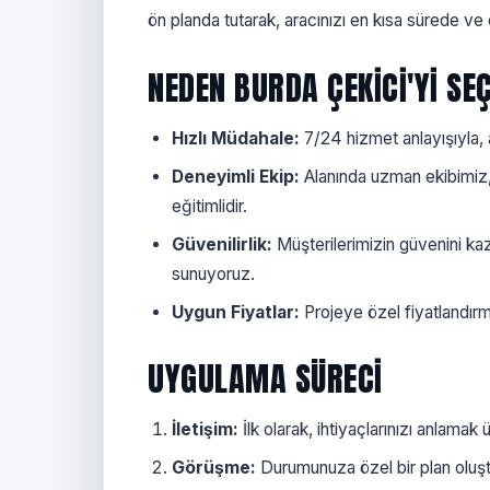
ön planda tutarak, aracınızı en kısa sürede ve 
NEDEN BURDA ÇEKICI'YI SE
Hızlı Müdahale:
7/24 hizmet anlayışıyla, a
Deneyimli Ekip:
Alanında uzman ekibimiz,
eğitimlidir.
Güvenilirlik:
Müşterilerimizin güvenini ka
sunuyoruz.
Uygun Fiyatlar:
Projeye özel fiyatlandır
UYGULAMA SÜRECI
İletişim:
İlk olarak, ihtiyaçlarınızı anlamak
Görüşme:
Durumunuza özel bir plan oluştu