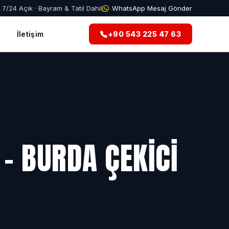
7/24 Açık · Bayram & Tatil Dahil
WhatsApp Mesaj Gönder
g
İletişim
+90 543 225 47 63
 - BURDA ÇEKICI